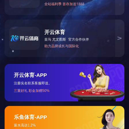
国机集团网站群 >
英文子站群 >