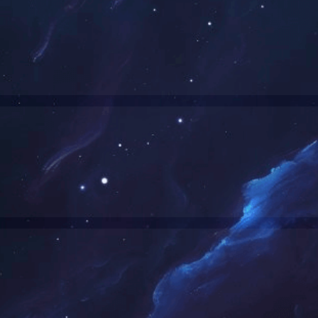
12 万从业人员、12 家上市公司，在全球 100 多个国
面广、研发能力强、产业链优势突出，连续多年位居中
焦先进装备制造、产业基础研制与服务、工程承包与供
当新型工业化建设主力军，努力锻造先进装备产业链安全
工业的战略科技力量、国际产能合作和供应链融通的支撑
“锻造国机所长，服务国家所需”，以“引领机械工业
进步”为使命，秉承“合力同行，创新共赢”的核心价值观
流的综合性机械工业集团。