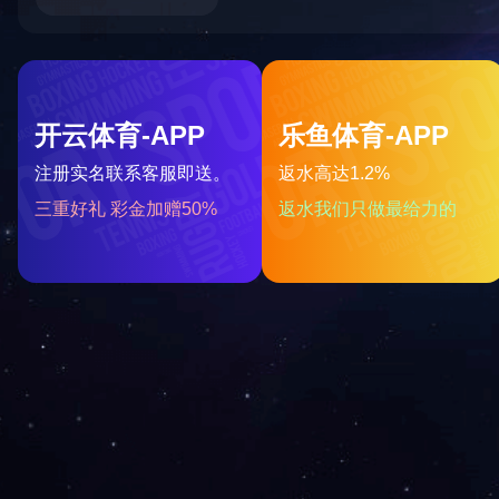
保函替代质保金问卷
国机集团网站群 >
英文子站群
装备企业
工贸企业
科研院所
汽车企业
其他企业