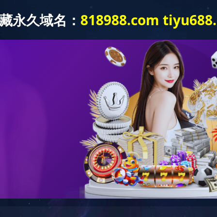
投资者
繁體
|
G
利·体育-新
新闻中心
业务领域
国机产品
科技创新
（中国）
站式服务
国机简介
官方网站
介
新利（中国）一站式服务官方网站 （简称国机集团）是
一机械工业部，由原机械工业部 70 多家科研设计院所
。