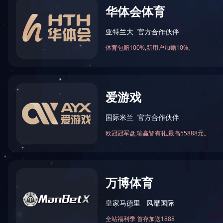
组织架构
国机集团拥有 
董事会
构，业务覆盖
高级管理人员
人事薪酬事项
国机集团聚
重要人事变动
三大主业，担
负责人薪酬
障力量、机械
重要财务信息
量。
企业重大事项
履行社会责任
国机集团坚持
推动人类社会
其他公开信息
于成为世界一
欠款线索信息