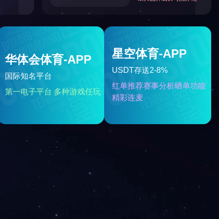
>
热点推荐
内网链接