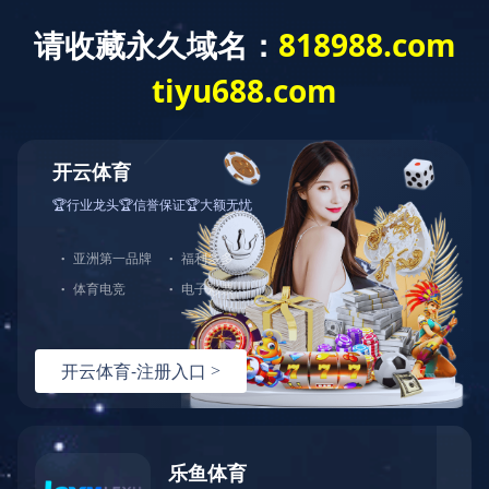
新利·体育-新
利（中国）
一站式服务
首页
新闻中心
重点关注
2026
官方网站
重点关注