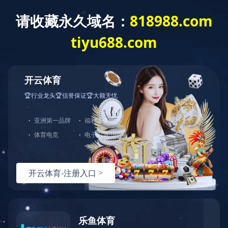
新利·体育-新
利（中国）
一站式服务
首页
新利·体育-新利（中国）一站式服务官方网站
官方网站
上市公司
苏美达
国机概况
(SH600710)
国机简介
中工国际
(SZ002051)
组织架构