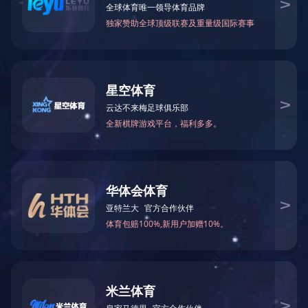
发展历程
中国恒天立信国际
(HK00641)
董事长致辞
川仪股份
(SH603100)
集团高管
董事会
高级管理人员
公司荣誉
2013
2012
2011
2010
2009
2008