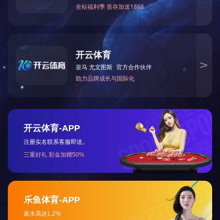
国机汽车
国机通用
国机精工
中工国际
蓝科高新
中国恒天立信国际
中国电研
国机重装
川仪股份
国机集团网站群 >
英文子站群 >