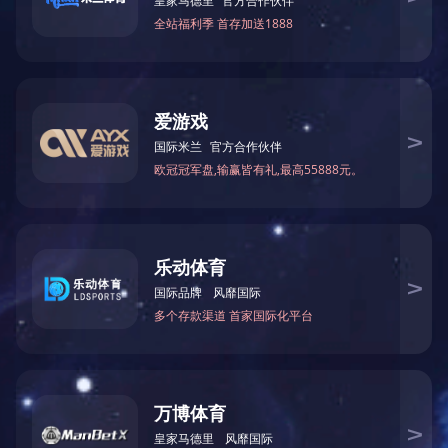
魏小鹏始终秉持“铆足干劲
及石化装备制造任务，并在全国
格。他以“技术报国、装备世界