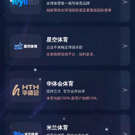
进强国建设、民族复兴伟业奋力